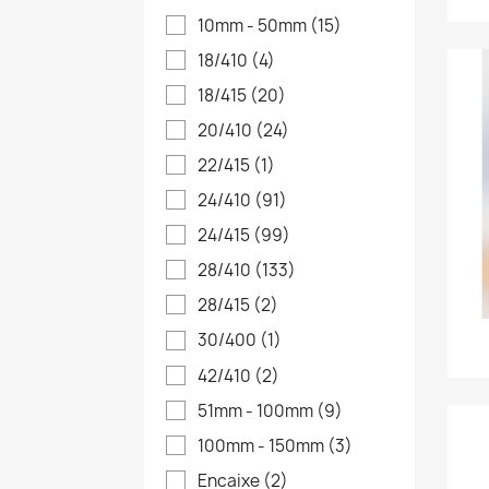
10mm - 50mm
(15)
18/410
(4)
18/415
(20)
20/410
(24)
22/415
(1)
24/410
(91)
24/415
(99)
28/410
(133)
28/415
(2)
30/400
(1)
42/410
(2)
51mm - 100mm
(9)
100mm - 150mm
(3)
Encaixe
(2)