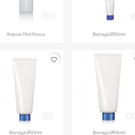
Ampola 15ml Rosca
Bisnaga Ø30mm
favorite_border
fa
Bisnaga Ø50mm
Bisnaga Ø65mm