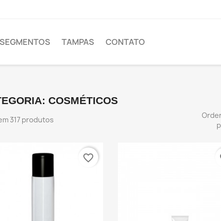
SEGMENTOS
TAMPAS
CONTATO
TEGORIA: COSMÉTICOS
Orde
em 317 produtos
p
favorite_border
fa