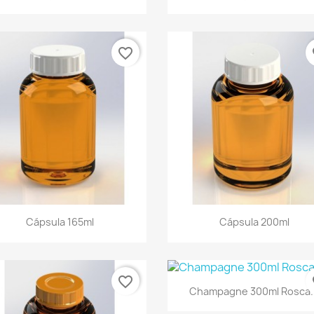
favorite_border
fa
Cápsula 165ml
Cápsula 200ml
favorite_border
fa
Champagne 300ml Rosca..