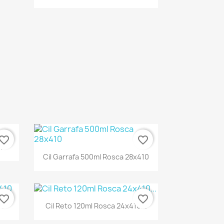
vorite_border
favorite_border
.
Cil Garrafa 500ml Rosca 28x410
vorite_border
favorite_border
10
Cil Reto 120ml Rosca 24x410...