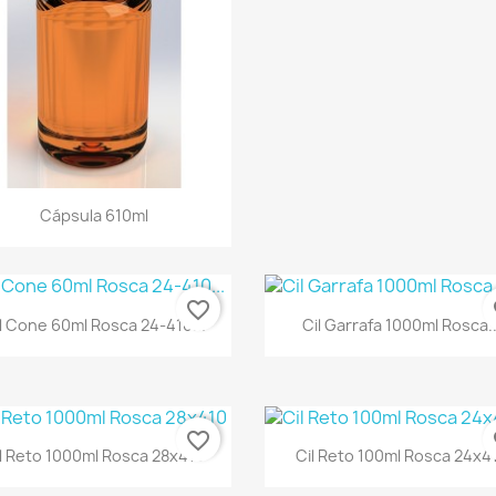
Cápsula 610ml
favorite_border
fa
l Cone 60ml Rosca 24-410...
Cil Garrafa 1000ml Rosca..
favorite_border
fa
l Reto 1000ml Rosca 28x410
Cil Reto 100ml Rosca 24x4