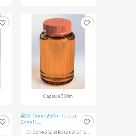
vorite_border
favorite_border
Cápsula 300ml
vorite_border
favorite_border
.
Cil Cone 250ml Rosca 24x410...