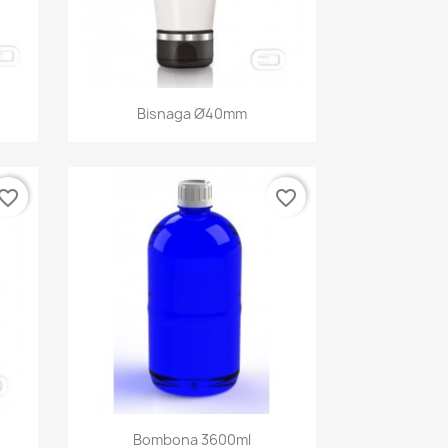
Bisnaga Ø40mm
vorite_border
favorite_border
Bombona 3600ml