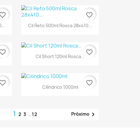
vorite_border
favorite_border
...
Cil Reto 500ml Rosca 28x410...
vorite_border
favorite_border
.
Cil Short 120ml Rosca...
vorite_border
favorite_border
Cilíndrico 1000ml
1

Próximo
2
3
…
12