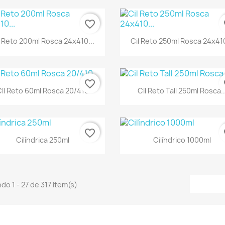
favorite_border
fa
l Reto 200ml Rosca 24x410...
Cil Reto 250ml Rosca 24x410
favorite_border
fa
CIl Reto 60ml Rosca 20/410
Cil Reto Tall 250ml Rosca..
favorite_border
fa
Cilíndrica 250ml
Cilíndrico 1000ml
do 1 - 27 de 317 item(s)