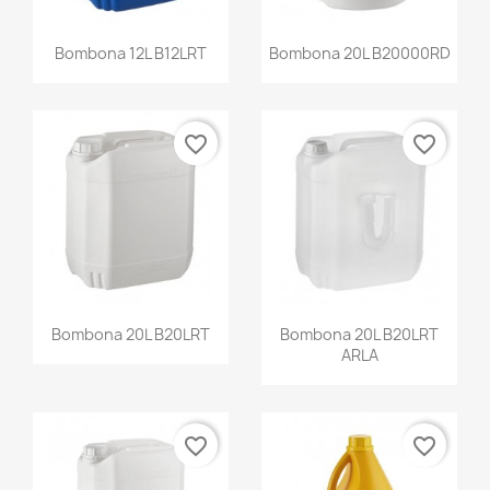
Bombona 12L B12LRT
Bombona 20L B20000RD
favorite_border
favorite_border
Bombona 20L B20LRT
Bombona 20L B20LRT
ARLA
favorite_border
favorite_border