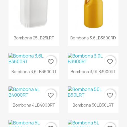
Bombona 25L B25LRT
Bombona 3,6L B3600RD
favorite_border
favorite_border
Bombona 3,6L B3600RT
Bombona 3,9L B3900RT
favorite_border
favorite_border
Bombona 4L B4000RT
Bombona 50L B50LRT