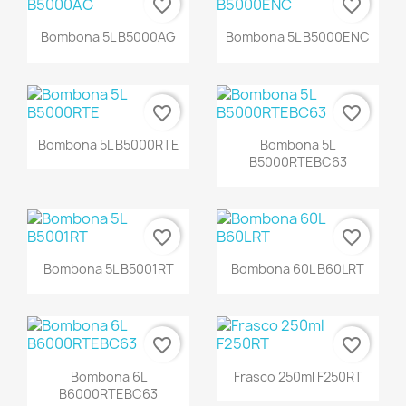
favorite_border
favorite_border
Bombona 5L B5000AG
Bombona 5L B5000ENC
favorite_border
favorite_border
Bombona 5L B5000RTE
Bombona 5L
B5000RTEBC63
favorite_border
favorite_border
Bombona 5L B5001RT
Bombona 60L B60LRT
favorite_border
favorite_border
Bombona 6L
Frasco 250ml F250RT
B6000RTEBC63