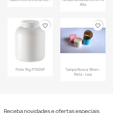
Alta
favorite_border
favorite_border
Pote 7Kg P7000P
Tampa Rosca 18mm -
Reta - Lisa
Receba novidades e ofertas especiais