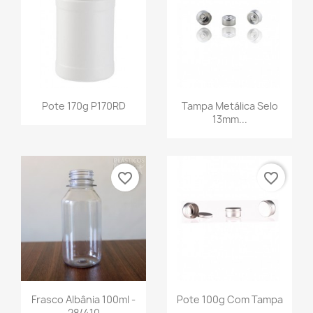
Pote 170g P170RD
Tampa Metálica Selo
13mm...
favorite_border
favorite_border
Frasco Albânia 100ml -
Pote 100g Com Tampa
28/410