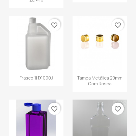
favorite_border
favorite_border
Frasco 1l D1000J
Tampa Metálica 29mm
Com Rosca
favorite_border
favorite_border