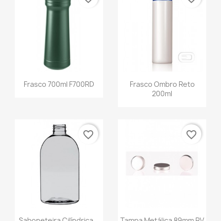
Frasco 700ml F700RD
Frasco Ombro Reto
200ml
favorite_border
favorite_border
Saboneteira Cilíndrica...
Tampa Metálica 89mm RV