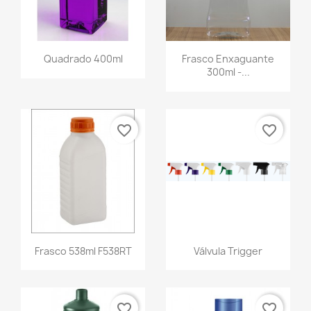
Quadrado 400ml
Frasco Enxaguante
300ml -...
favorite_border
favorite_border
Frasco 538ml F538RT
Válvula Trigger
favorite_border
favorite_border