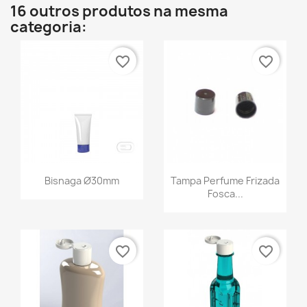
16 outros produtos na mesma
categoria:
favorite_border
favorite_border
Bisnaga Ø30mm
Tampa Perfume Frizada
Fosca...
favorite_border
favorite_border