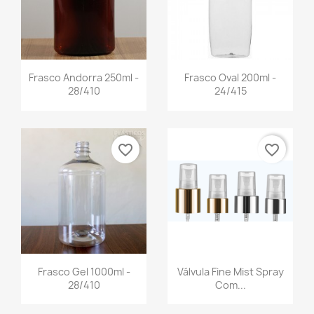
Frasco Andorra 250ml -
Frasco Oval 200ml -
28/410
24/415
favorite_border
favorite_border
Frasco Gel 1000ml -
Válvula Fine Mist Spray
28/410
Com...