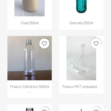
Oval 250ml
Garrafa 250ml
favorite_border
favorite_border
Frasco Cilíndrico 500ml
Frasco PET Limpador...
-...