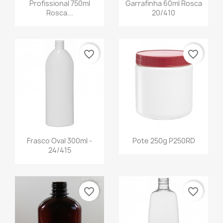
Profissional 750ml
Garrafinha 60ml Rosca
Rosca...
20/410
favorite_border
favorite_border
Frasco Oval 300ml -
Pote 250g P250RD
24/415
favorite_border
favorite_border