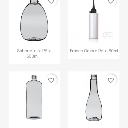
favorite_border
favorite_border
Saboneteira Pêra
Frasco Ombro Reto 60ml
500ml...
favorite_border
favorite_border